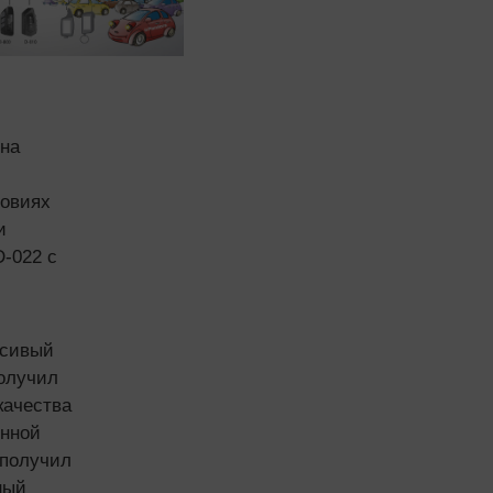
 на
ловиях
и
D-022 с
асивый
олучил
качества
енной
 получил
ный