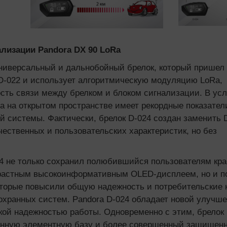
ализации Pandora DX 90 LoRa
универсальный и дальнобойный брелок, который пришел
D-022 и использует алгоритмическую модуляцию LoRa,
сть связи между брелком и блоком сигнализации.​ В ус
, а на открытом пространстве имеет рекордные показател
й системы. Фактически, брелок D-024 создан заменить 
ественных и пользовательских характеристик, но без
24 не только сохранил полюбившийся пользователям кр
трастным высокоинформативным OLED-дисплеем, но и п
торые повысили общую надежность и потребительские 
хранных систем. Pandora D-024 обладает новой улучш
кой надежностью работы. Одновременно с этим, брелок
енную элементную базу и более совершенный защищен