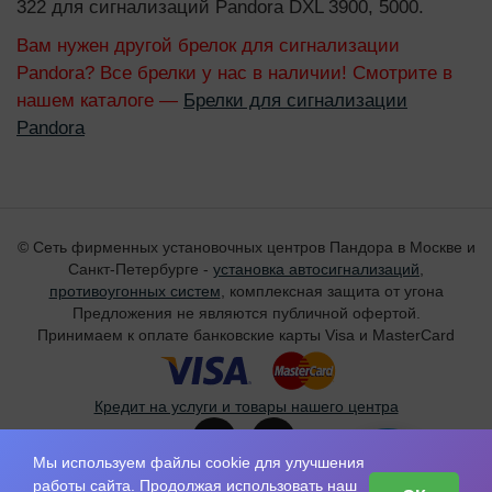
322 для сигнализаций Pandora DXL 3900, 5000.
Вам нужен другой брелок для сигнализации
Pandora? Все брелки у нас в наличии! Смотрите в
нашем каталоге —
Брелки для сигнализации
Pandora
© Сеть фирменных установочных центров Пандора в Москве и
Санкт-Петербурге -
установка автосигнализаций
,
противоугонных систем
, комплексная защита от угона
Предложения не являются публичной офертой.
Принимаем к оплате банковские карты Visa и MasterCard
Кредит на услуги и товары нашего центра
Мы используем файлы cookie для улучшения
Санкт-Петербург:
+7 (812) 455-40-35
работы сайта. Продолжая использовать наш