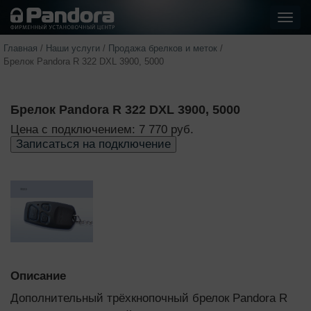
Показ
стра
Главная
/
Наши услуги
/
Продажа брелков и меток
/
Брелок Pandora R 322 DXL 3900, 5000
Брелок Pandora R 322 DXL 3900, 5000
Цена с подключением: 7 770 руб.
Записаться на подключение
Описание
Дополнительный трёхкнопочный брелок Pandora R