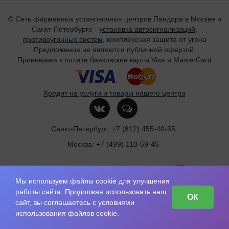
© Сеть фирменных установочных центров Пандора в Москве и
Санкт-Петербурге -
установка автосигнализаций
,
противоугонных систем
, комплексная защита от угона
Предложения не являются публичной офертой.
Принимаем к оплате банковские карты Visa и MasterCard
Кредит на услуги и товары нашего центра
Санкт-Петербург:
+7 (812) 455-40-35
Москва:
+7 (499) 110-59-45
Мы используем файлы cookie для улучшения
работы сайта. Продолжая использовать наш
ОК
сайт, вы соглашаетесь с условиями
использования файлов cookie.