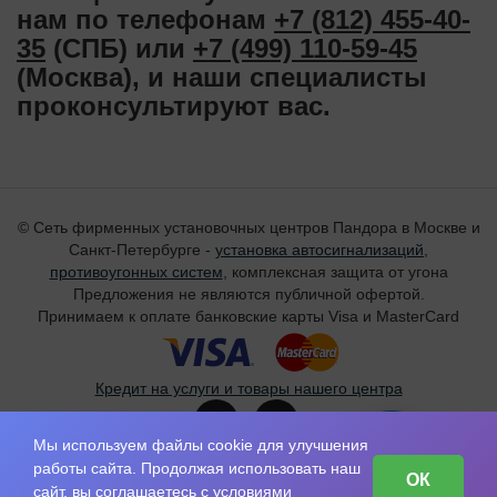
нам по телефонам
+7 (812) 455-40-
35
(СПБ) или
+7 (499) 110-59-45
(Москва), и наши специалисты
проконсультируют вас.
© Сеть фирменных установочных центров Пандора в Москве и
Санкт-Петербурге -
установка автосигнализаций
,
противоугонных систем
, комплексная защита от угона
Предложения не являются публичной офертой.
Принимаем к оплате банковские карты Visa и MasterCard
Кредит на услуги и товары нашего центра
Мы используем файлы cookie для улучшения
Санкт-Петербург:
+7 (812) 455-40-35
работы сайта. Продолжая использовать наш
ОК
сайт, вы соглашаетесь с условиями