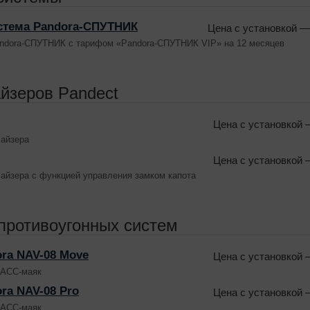
стема Pandora-СПУТНИК
Цена с установкой
— 
andora-СПУТНИК c тарифом «Pandora-СПУТНИК VIP» на 12 месяцев
йзеров Pandect
Цена с установкой
—
айзера
Цена с установкой
—
айзера с функцией управления замком капота
противоугонных систем
ra NAV-08 Move
Цена с установкой
—
АСС-маяк
ra NAV-08 Pro
Цена с установкой
—
АСС-маяк