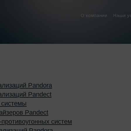
О компании
Наши у
ализаций Pandora
ализаций Pandect
 системы
айзеров Pandect
-противоугонных систем
ализаций Pandora