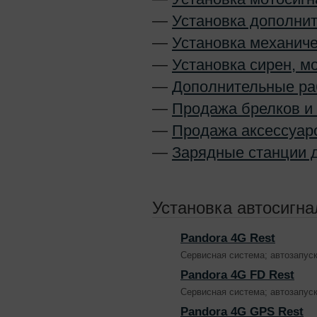
—
Установка дополни
—
Установка механич
—
Установка сирен, м
—
Дополнительные р
—
Продажа брелков и
—
Продажа аксессуар
—
Зарядные станции 
Установка автосигна
Pandora 4G Rest
Сервисная система; автозапус
Pandora 4G FD Rest
Сервисная система; автозапус
Pandora 4G GPS Rest