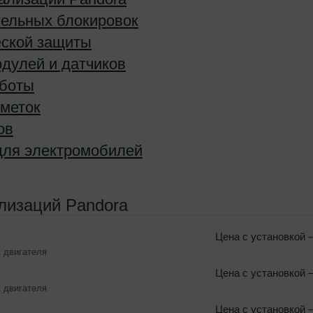
тельных блокировок
еской защиты
одулей и датчиков
аботы
 меток
ов
для электромобилей
лизаций Pandora
Цена с установкой
—
к двигателя
Цена с установкой
—
к двигателя
Цена с установкой
—