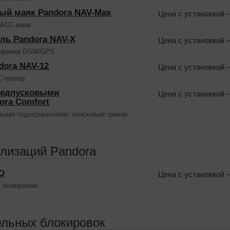
ый маяк Pandora NAV-Max
Цена с установкой
—
АСС-маяк
ль Pandora NAV-X
Цена с установкой
—
ширения GSM/GPS
dora NAV-12
Цена с установкой
—
-трекер
редпусковыми
Цена с установкой
—
ora Comfort
ыми подогревателям; поисковый трекер
ализаций Pandora
O
Цена с установкой
—
и телефоном
ельных блокировок