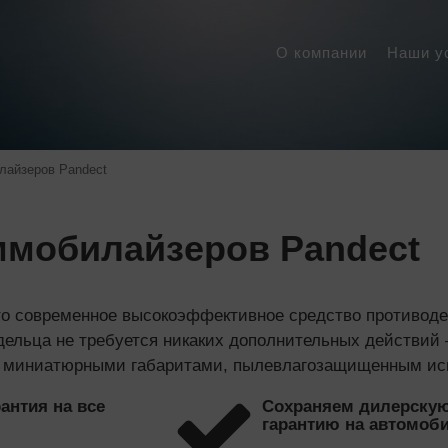
О компании
Наши у
лайзеров Pandect
ммобилайзеров Pandect
о современное высокоэффективное средство противодей
ельца не требуется никаких дополнительных действий –
миниатюрными габаритами, пылевлагозащищенным исп
антия на все
Сохраняем дилерску
гарантию на автомоб