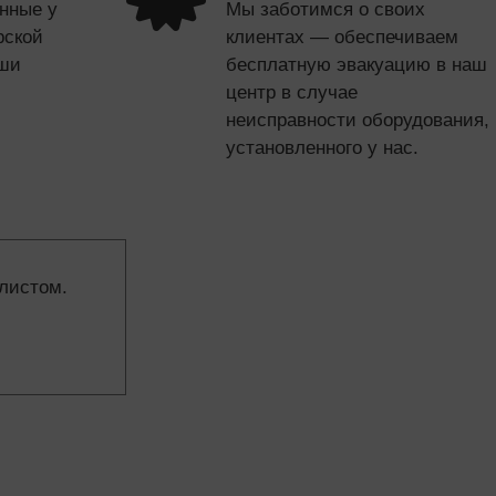
нные у
Мы заботимся о своих
рской
клиентах — обеспечиваем
аши
бесплатную эвакуацию в наш
центр в случае
неисправности оборудования,
установленного у нас.
листом.